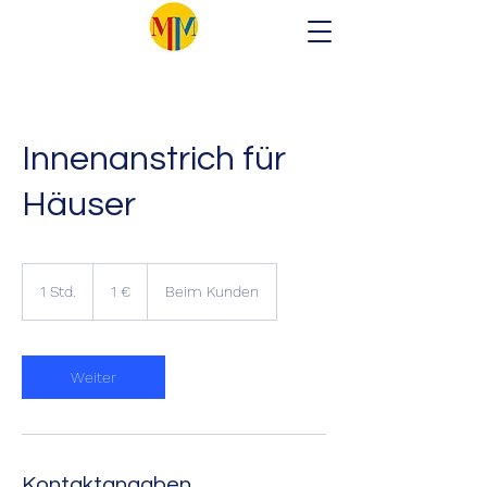
Innenanstrich für
Häuser
1
Euro
1 Std.
1
1 €
Beim Kunden
S
t
d
Weiter
Kontaktangaben